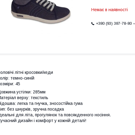
Немає в наявності
+380 (93) 387-78-80
оловічі літні кросовки/кеди
олір: темно-синій
озміри: 45
овжина устілки: 285мм
атеріал верху: текстиль
ідошва: легка та гнучка, зносостійка гума
ип: без шнурків, зручна посадка
деальні для літа, прогулянок та повсякденного носіння.
учасний дизайн і комфорт у кожній деталі!