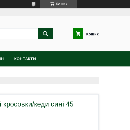
Кошик
Кошик
ІН
КОНТАКТИ
і кросовки/кеди сині 45