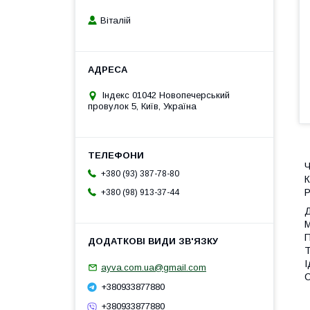
Віталій
Індекс 01042 Новопечерський
провулок 5, Київ, Україна
Ч
+380 (93) 387-78-80
К
Р
+380 (98) 913-37-44
Д
М
П
Т
І
ayva.com.ua@gmail.com
С
+380933877880
+380933877880