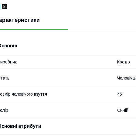
арактеристики
Основні
иробник
Кредо
тать
Чоловіча
озмір чоловічого взуття
45
олір
Синій
Основні атрибути