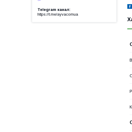
Telegram канал
https://t.me/ayvacomua
Х
В
С
Р
К