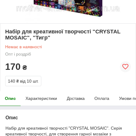
Набір для креативної творчості "CRYSTAL
MOSAIC", "Тигр"
Немає в наявності
Опт і роздріб
170
₴
140 ₴
від 10 шт.
Опис
Характеристики
Доставка
Оплата
Умови п
Опис
Набір для креативної творчості "CRYSTAL MOSAIC". Серія
креативної творчості, для створення гарної мозаїки з