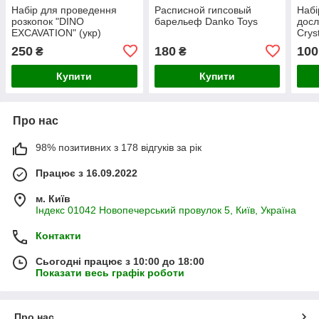
Набір для проведення
Расписной гипсовый
Набі
розкопок "DINO
барельеф Danko Toys
досл
EXCAVATION" (укр)
Crys
Dankotoys
250
180
100
₴
₴
Купити
Купити
Про нас
98% позитивних з 178 відгуків за рік
Працює з 16.09.2022
м. Київ
Індекс 01042 Новопечерський провулок 5, Київ, Україна
Контакти
Сьогодні працює з 10:00 до 18:00
Показати весь графік роботи
Про нас