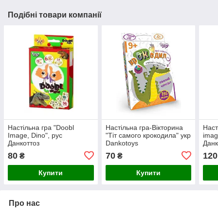
Подібні товари компанії
Настільна гра "Doobl
Настільна гра-Вікторина
Наст
Image, Dino", рус
"Тіт самого крокодила" укр
imag
Данкоттоз
Dankotoys
Данк
80
70
120
₴
₴
Купити
Купити
Про нас