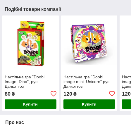
Подібні товари компанії
Настільна гра "Doobl
Настільна гра "Doobl
Наст
Image, Dino", рус
image mini: Unicorn" рус
imag
Данкоттоз
Данкоттоз
Данк
80
120
120
₴
₴
Купити
Купити
Про нас