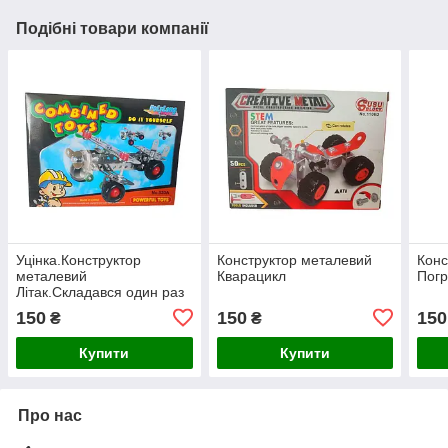
Подібні товари компанії
Уцінка.Конструктор
Конструктор металевий
Конс
металевий
Кварацикл
Пог
Літак.Складався один раз
150
150
150
₴
₴
Купити
Купити
Про нас