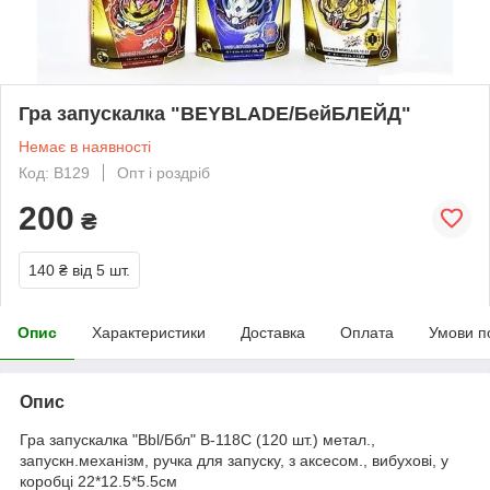
Гра запускалка "BEYBLADE/БейБЛЕЙД"
Немає в наявності
Код: B129
Опт і роздріб
200
₴
140 ₴
від 5 шт.
Опис
Характеристики
Доставка
Оплата
Умови п
Опис
Гра запускалка "Bbl/Ббл" B-118C (120 шт.) метал.,
запускн.механізм, ручка для запуску, з аксесом., вибухові, у
коробці 22*12.5*5.5см