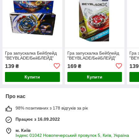
Гра запускалка Бейблейд
Гра запускалка Бейблейд
Гра 
"BEYBLADE/БейБЛЕЙД"
"BEYBLADE/БейБЛЕЙД"
"BE
139
169
139
₴
₴
Купити
Купити
Про нас
98% позитивних з 178 відгуків за рік
Працює з 16.09.2022
м. Київ
Індекс 01042 Новопечерський провулок 5, Київ, Україна